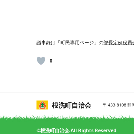
議事録は「町民専用ページ」の
部長定例役員
0
詳細を見る
根洗町自治会
〒 433-8108
©根洗町自治会.All Rights Reserved