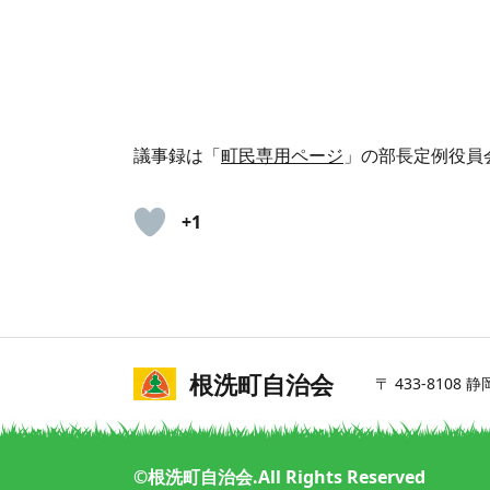
議事録は「
町民専用ページ
」の部長定例役員
+1
詳細を見る
根洗町自治会
〒 433-8108
©根洗町自治会.All Rights Reserved